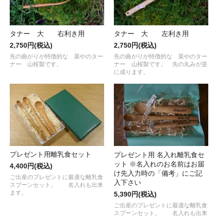
タナー 大 右利き用
タナー 大 左利き用
2,750円(税込)
2,750円(税込)
先の曲がりが特徴的な 菜やのター
先の曲がりが特徴的な 菜やのター
ナー 山桜製です。
ナー 山桜製です。 先の丸みが逆
に成ります。
プレゼント用離乳食セット
プレゼント用 名入れ離乳食セ
ット ※名入れのお名前はお届
4,400円(税込)
け先入力時の「備考」にご記
ご出産のプレゼントに最適な離乳食
入下さい
スプーンセット。 名入れも出来
ます。
5,390円(税込)
ご出産のプレゼントに最適な離乳食
スプーンセット。 名入れも出来