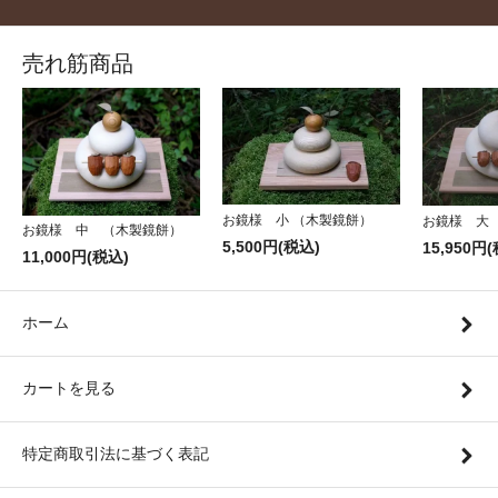
売れ筋商品
お鏡様 小 （木製鏡餅）
お鏡様 大
お鏡様 中 （木製鏡餅）
5,500円(税込)
15,950円
11,000円(税込)
ホーム
カートを見る
特定商取引法に基づく表記