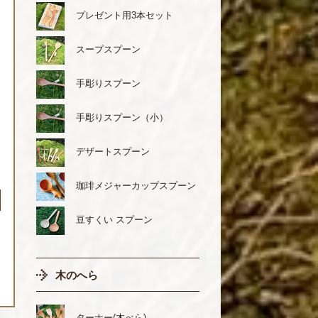
プレゼント用3本セット
スープスプーン
手彫りスプーン
手彫りスプーン（小）
デザートスプーン
珈琲メジャーカップスプーン
豆すくい スプーン
木のへら
ターナー(木べら)