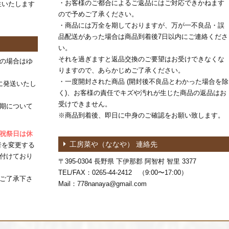
・お客様のご都合によるご返品にはご対応できかねます
生いたします
ので予めご了承ください。
・商品には万全を期しておりますが、万が一不良品・誤
品配送があった場合は商品到着後7日以内にご連絡くださ
い。
それを過ぎますと返品交換のご要望はお受けできなくな
の場合はゆ
りますので、あらかじめご了承ください。
・一度開封された商品 (開封後不良品とわかった場合を除
に発送いたし
く)、お客様の責任でキズや汚れが生じた商品の返品はお
受けできません。
期について
※商品到着後、即日に中身のご確認をお願い致します。
祝祭日は休
工房菜や（ななや） 連絡先
者を変更する
付けており
〒395-0304 長野県 下伊那郡 阿智村 智里 3377
TEL/FAX：0265-44-2412 （9:00〜17:00）
ご了承下さ
Mail：778nanaya@gmail.com