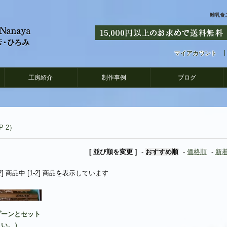
離乳食
マイアカウント
工房紹介
制作事例
ブログ
 2）
[ 並び順を変更 ]
-
おすすめ順
-
価格順
-
新
[2] 商品中 [1-2] 商品を表示しています
プーンとセット
さい。）