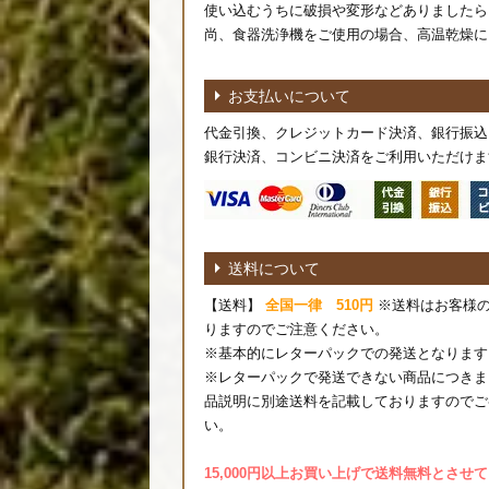
使い込むうちに破損や変形などありましたら
尚、食器洗浄機をご使用の場合、高温乾燥に
お支払いについて
代金引換、クレジットカード決済、銀行振込
銀行決済、コンビニ決済をご利用いただけま
送料について
【送料】
全国一律 510円
※送料はお客様
りますのでご注意ください。
※基本的にレターパックでの発送となります
※レターパックで発送できない商品につきま
品説明に別途送料を記載しておりますのでご
い。
15,000円以上お買い上げで送料無料とさせ