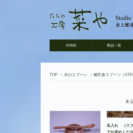
HOME
商品一覧
TOP
>
木のスプーン
>
離乳食スプーン（STEP
全 
名入れ （ス
でお求めくだ