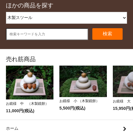
ほかの商品を探す
検索
売れ筋商品
お鏡様 小 （木製鏡餅）
お鏡様 大
お鏡様 中 （木製鏡餅）
5,500円(税込)
15,950円
11,000円(税込)
ホーム