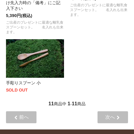
け先入力時の「備考」にご記
ご出産のプレゼントに最適な離乳食
入下さい
スプーンセット。 名入れも出来
ます。
5,390円(税込)
ご出産のプレゼントに最適な離乳食
スプーンセット。 名入れも出来
ます。
手彫りスプーン 小
SOLD OUT
11
1
11
商品中
-
商品
前へ
次へ