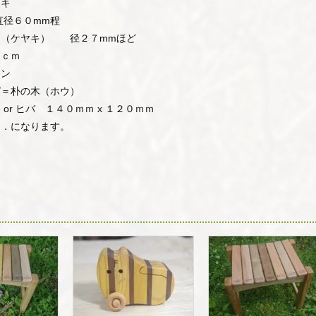
キ
直径６０mm程
キ） 径２７mmほど
２ｃｍ
ン
の木（ホウ）
バ １４０ｍｍ x １２０ｍｍ
０．になります。