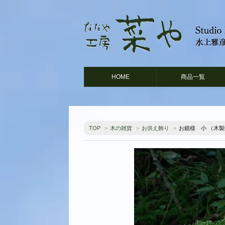
HOME
商品一覧
TOP
>
木の雑貨
>
お供え飾り
>
お鏡様 小 （木