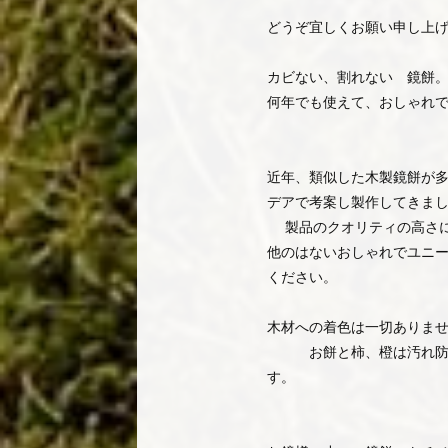
どうぞ宜しくお願い申し上
カビない、割れない 鏡餅
何年でも使えて、おしゃれ
近年、類似した木製鏡餅が
デアで考案し製作してきま
製品のクオリティの高さに
他のはないおしゃれでユニ
ください。
木材への着色は一切ありま
お餅と柿、橙は汚れ防止
す。