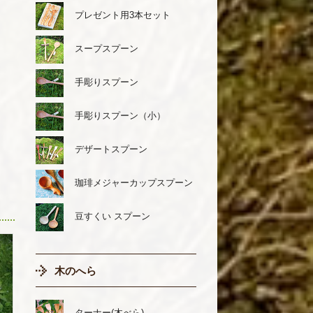
プレゼント用3本セット
スープスプーン
手彫りスプーン
手彫りスプーン（小）
デザートスプーン
珈琲メジャーカップスプーン
豆すくい スプーン
木のへら
ターナー(木べら)