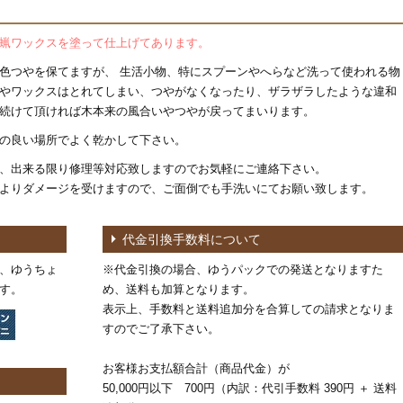
蝋ワックスを塗って仕上げてあります。
色つやを保てますが、 生活小物、特にスプーンやへらなど洗って使われる物
やワックスはとれてしまい、つやがなくなったり、ザラザラしたような違和
続けて頂ければ木本来の風合いやつやが戻ってまいります。
の良い場所でよく乾かして下さい。
、出来る限り修理等対応致しますのでお気軽にご連絡下さい。
よりダメージを受けますので、ご面倒でも手洗いにてお願い致します。
代金引換手数料について
、ゆうちょ
※代金引換の場合、ゆうパックでの発送となりますた
す。
め、送料も加算となります。
表示上、手数料と送料追加分を合算しての請求となりま
すのでご了承下さい。
お客様お支払額合計（商品代金）が
50,000円以下 700円（内訳：代引手数料 390円 ＋ 送料