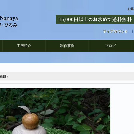
お鏡
マイアカウント
工房紹介
制作事例
ブログ
製鏡餅）