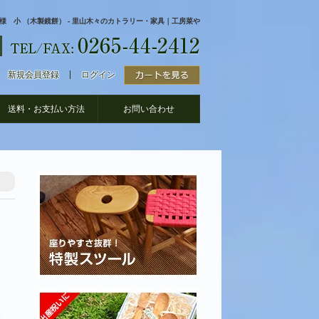
様 小 （木製鏡餅） - 里山木々のカトラリー・家具｜工房菜や
新規会員登録
ログイン
送料・お支払い方法
お問い合わせ