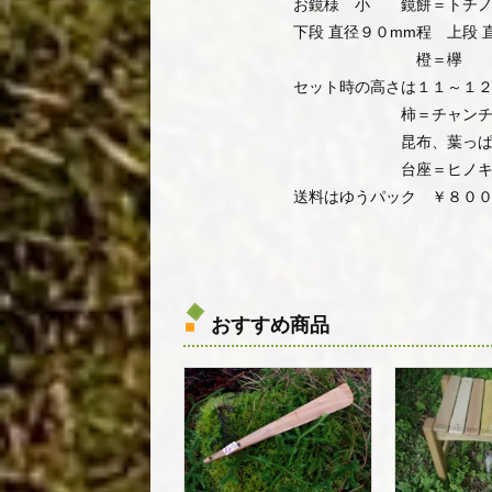
お鏡様 小 鏡餅＝トチノ
下段 直径９０mm程 上段 
橙＝欅 （ケヤ
セット時の高さは１１～１
柿＝チャンチ
昆布、葉っぱ＝朴
台座＝ヒノキ or ヒ
送料はゆうパック ￥８０
おすすめ商品