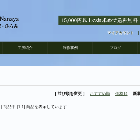
マイアカウント
工房紹介
制作事例
ブログ
[ 並び順を変更 ]
-
おすすめ順
-
価格順
-
新
[1] 商品中 [1-1] 商品を表示しています