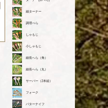
細ターナー
調理べら
しゃもじ
小しゃもじ
細長へら（角）
細長へら（丸）
サーバー（2本組）
フォーク
バターナイフ