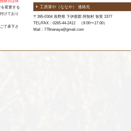
祝祭日は休
工房菜や（ななや） 連絡先
者を変更する
付けており
〒395-0304 長野県 下伊那郡 阿智村 智里 3377
TEL/FAX：0265-44-2412 （9:00〜17:00）
ご了承下さ
Mail：778nanaya@gmail.com