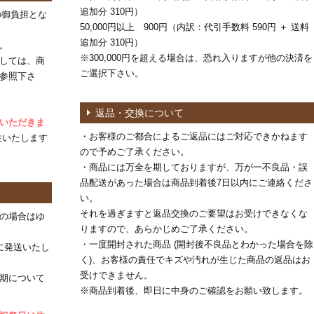
追加分 310円）
の御負担とな
50,000円以上 900円（内訳：代引手数料 590円 ＋ 送料
追加分 310円）
。
※300,000円を超える場合は、恐れ入りますが他の決済を
しては、商
ご選択下さい。
参照下さ
返品・交換について
ていただきま
・お客様のご都合によるご返品にはご対応できかねます
生いたします
ので予めご了承ください。
・商品には万全を期しておりますが、万が一不良品・誤
品配送があった場合は商品到着後7日以内にご連絡くださ
い。
それを過ぎますと返品交換のご要望はお受けできなくな
の場合はゆ
りますので、あらかじめご了承ください。
・一度開封された商品 (開封後不良品とわかった場合を除
に発送いたし
く)、お客様の責任でキズや汚れが生じた商品の返品はお
受けできません。
期について
※商品到着後、即日に中身のご確認をお願い致します。