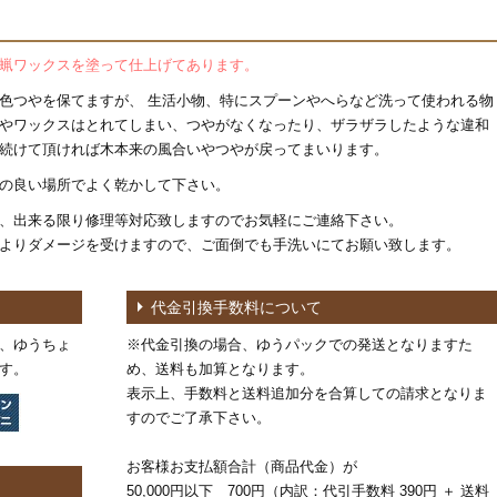
蝋ワックスを塗って仕上げてあります。
色つやを保てますが、 生活小物、特にスプーンやへらなど洗って使われる物
やワックスはとれてしまい、つやがなくなったり、ザラザラしたような違和
続けて頂ければ木本来の風合いやつやが戻ってまいります。
の良い場所でよく乾かして下さい。
、出来る限り修理等対応致しますのでお気軽にご連絡下さい。
よりダメージを受けますので、ご面倒でも手洗いにてお願い致します。
代金引換手数料について
、ゆうちょ
※代金引換の場合、ゆうパックでの発送となりますた
す。
め、送料も加算となります。
表示上、手数料と送料追加分を合算しての請求となりま
すのでご了承下さい。
お客様お支払額合計（商品代金）が
50,000円以下 700円（内訳：代引手数料 390円 ＋ 送料