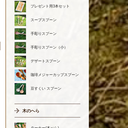
プレゼント用3本セット
スープスプーン
手彫りスプーン
手彫りスプーン（小）
デザートスプーン
珈琲メジャーカップスプーン
豆すくい スプーン
木のへら
ターナー(木べら)