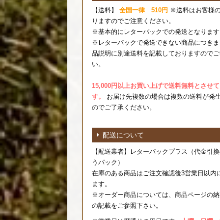
【送料】
全国一律 510円
※送料はお客様
りますのでご注意ください。
※基本的にレターパックでの発送となります
※レターパックで発送できない商品につきま
品説明に別途送料を記載しておりますのでご
い。
15,000円以上お買い上げで送料無料とさせ
す。
お届け先複数の場合は複数の送料が発
のでご了承ください。
配送について
【配送業者】レターパックプラス（代金引換
うパック）
在庫のある商品はご注文確認後3営業日以内
ます。
※オーダー商品については、商品ページの納
の記載をご参照下さい。