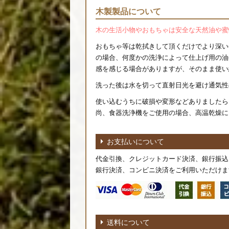
木製製品について
木の生活小物やおもちゃは安全な天然油や蜜
おもちゃ等は乾拭きして頂くだけでより深い
の場合、何度かの洗浄によって仕上げ用の油
感を感じる場合がありますが、そのまま使い
洗った後は水を切って直射日光を避け通気性
使い込むうちに破損や変形などありましたら
尚、食器洗浄機をご使用の場合、高温乾燥に
お支払いについて
代金引換、クレジットカード決済、銀行振込
銀行決済、コンビニ決済をご利用いただけま
送料について